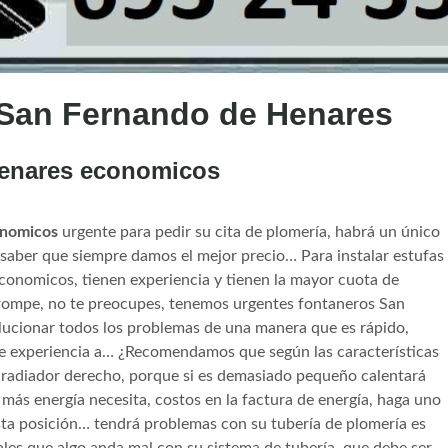
San Fernando de Henares
Henares economicos
onomicos
urgente para pedir su cita de plomería, habrá un único
saber que siempre damos el mejor precio… Para instalar estufas
onomicos, tienen experiencia y tienen la mayor cuota de
e rompe, no te preocupes, tenemos urgentes fontaneros San
ucionar todos los problemas de una manera que es rápido,
de experiencia a… ¿Recomendamos que según las características
el radiador derecho, porque si es demasiado pequeño calentará
s más energía necesita, costos en la factura de energía, haga uno
esta posición… tendrá problemas con su tubería de plomería es
es que algo anda mal con su sistema de tubería, que debe ser