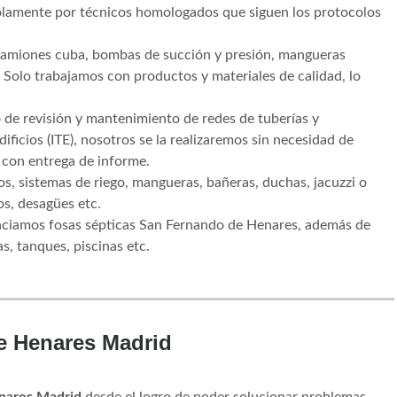
solamente por técnicos homologados que siguen los protocolos
amiones cuba, bombas de succión y presión, mangueras
. Solo trabajamos con productos y materiales de calidad, lo
 de revisión y mantenimiento de redes de tuberías y
dificios (ITE), nosotros se la realizaremos sin necesidad de
y con entrega de informe.
s, sistemas de riego, mangueras, bañeras, duchas, jacuzzi o
os, desagües etc.
aciamos fosas sépticas San Fernando de Henares, además de
s, tanques, piscinas etc.
e Henares Madrid
nares Madrid
desde el logro de poder solucionar problemas