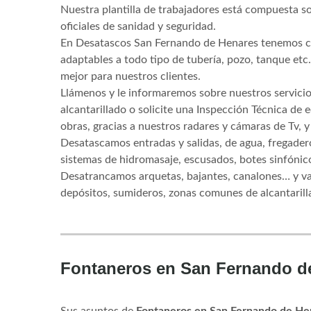
Nuestra plantilla de trabajadores está compuesta 
oficiales de sanidad y seguridad.
En Desatascos San Fernando de Henares tenemos c
adaptables a todo tipo de tubería, pozo, tanque etc
mejor para nuestros clientes.
Llámenos y le informaremos sobre nuestros servicio
alcantarillado o solicite una Inspección Técnica de e
obras, gracias a nuestros radares y cámaras de Tv, 
Desatascamos entradas y salidas, de agua, fregadero
sistemas de hidromasaje, escusados, botes sinfónic
Desatrancamos arquetas, bajantes, canalones… y v
depósitos, sumideros, zonas comunes de alcantarilla
Fontaneros en San Fernando d
Sus asuntos de
Fontaneros en San Fernando de He